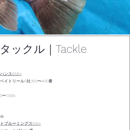
タックル｜Tackle
ハンス65B+
イトリールS社300〜400番
〜130lb
ル
トブルーミングス510+