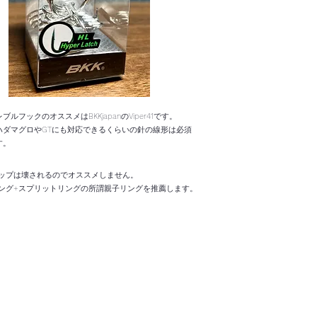
ブルフックのオススメはBKKjapanのViper41です。
キハダマグロやGTにも対応できるくらいの針の線形は必須
す。
ップは壊されるのでオススメしません。
ング+スプリットリングの所謂親子リングを推薦します。