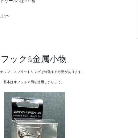
トリールS社300番
0lb〜
​フック&金属小物
ナップ、スプリットリングは
強化する必要があります。
​基本はオフショア用を使用しましょう。