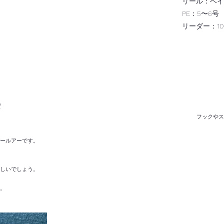
リール：
ベイ
PE：5〜6号
​リーダー：10
e
フックやス
ールアーです。
しいでしょう。
す。