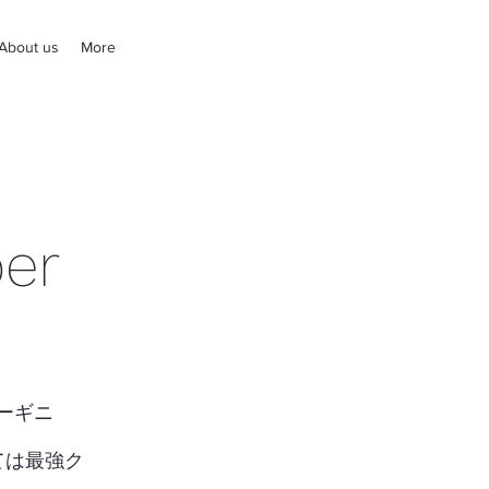
About us
More
er
ーギニ
ては最強ク