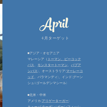
April
4月ターゲット
■アジア・オセアニア
マレーシア（
トーマン、​ピーコック
バス
、
モンスタートーマン
、
パプア
ンバス
)、
オーストラリア(
マーレーコ
ッド
、バラマンディ)、
インド(グーン
シュ​&ゴールデンマシール)
■北米・中米
アメリカ(
アリゲーターガー
)
​キューバ(ターポン&ボーンフィッシ