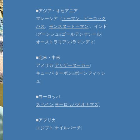
■アジア・オセアニア
マレーシア（
トーマン、​ピーコック
バス
、
モンスタートーマン
)、
インド
(グーンシュ​&ゴールデンマシール)
​オーストラリア(バラマンディ)
■北米・中米
アメリカ(
アリゲーターガー
)
​キューバ(ターポン&ボーンフィッシ
ュ)
■ヨーロッパ
スペイン(ヨーロッパオオナマズ)
■アフリカ
​エジプト(ナイルパーチ)