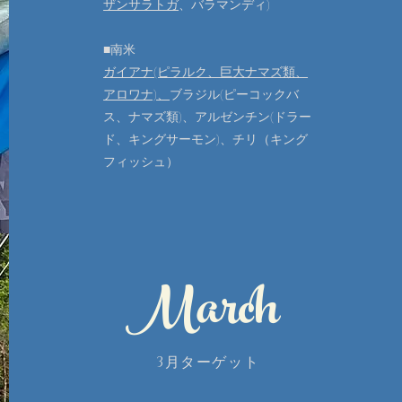
ザンサラトガ
、バラマンディ)
■南米
ガイアナ(ピラルク、巨大ナマズ類、
アロワナ)、
ブラジル(ピーコックバ
ス、ナマズ類)、
アルゼンチン(ドラー
ド、キングサーモン)、チリ（キング
フィッシュ）
March
3月ターゲット