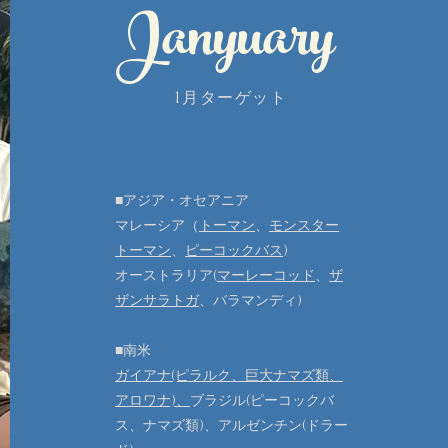
Janyuary
1月ターゲット
■アジア・オセアニア
マレーシア（
トーマン
、
モンスター
トーマン
、
ピーコックバス
)
オーストラリア(
マーレーコッド
、
ザ
ザンサラトガ
、バラマンディ)
■南米
ガイアナ(ピラルク、巨大ナマズ類、
アロワナ)、
ブラジル(ピーコックバ
ス、ナマズ類)、アルゼンチン(ドラー