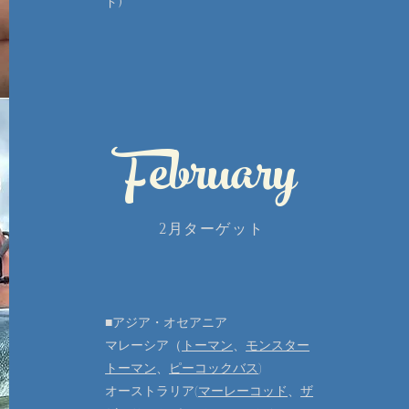
ド)
February
2月ターゲット
■アジア・オセアニア
マレーシア（
トーマン
、​
モンスター
トーマン
、
ピーコックバス
)
オーストラリア(
マーレーコッド
、
ザ