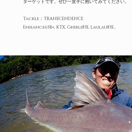
ターゲットです。ぜひ一度手に抱いてみてください。
​Tackle：TRANSCENDENCE
Enhance65B+, KTX, Ghibli83S, Laulau83S...