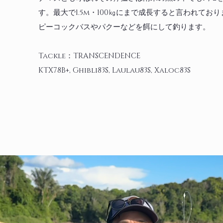
す。最大で1.5m・100㎏にまで成長すると言われてお
ピーコックバスやパクーなどを餌にして釣ります。
​Tackle：TRANSCENDENCE
KTX78B+, Ghibli83S, Laulau83S, Xaloc83S