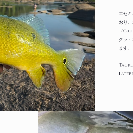
エセキ
おり、
（Ci
クラ・オ
ます。
​Tac
Lateb