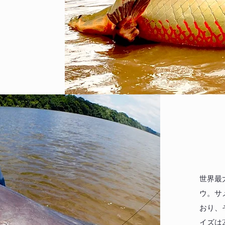
​世界
ウ。サ
おり、
イズは