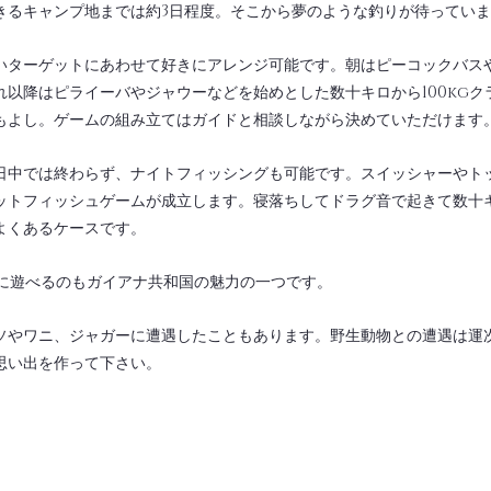
きるキャンプ地までは約3日程度。そこから夢のような釣りが待ってい
いターゲットにあわせて好きにアレンジ可能です。朝はピーコックバス
れ以降はピライーバやジャウーなどを始めとした数十キロから100kgク
もよし。ゲームの組み立てはガイドと相談しながら決めていただけます
日中では終わらず、ナイトフィッシングも可能です。スイッシャーやト
ットフィッシュゲームが成立します。寝落ちしてドラグ音で起きて数十
よくあるケースです。
限に遊べるのもガイアナ共和国の魅力の一つです。
ソやワニ、ジャガーに遭遇したこともあります。野生動物との遭遇は運
思い出を作って下さい。