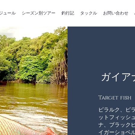
ジュール
シーズン別ツアー
釣行記
タックル
お問い合わせ
​ガイ
Target fish
ピラルク、ピ
ットフィッシ
ナ、ブラック
イガーショベ