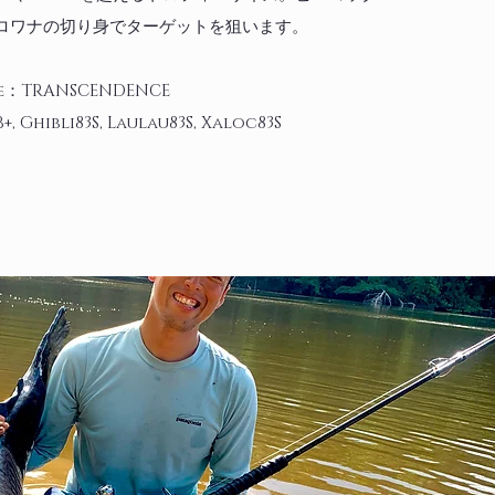
ロワナの切り身でターゲットを狙います。
le：TRANSCENDENCE
+, Ghibli83S, Laulau83S, Xaloc83S