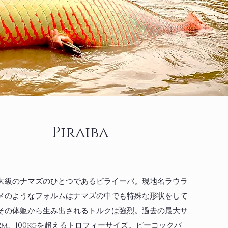
Piraiba
最大級のナマズのひとつであるピライーバ。現地名ラウラ
メのようなフォルムはナマズの中でも特殊な形状をして
その体躯から生み出されるトルクは強烈。過去の最大サ
2m、100kgを超えるトロフィーサイズ。ピーコックバ