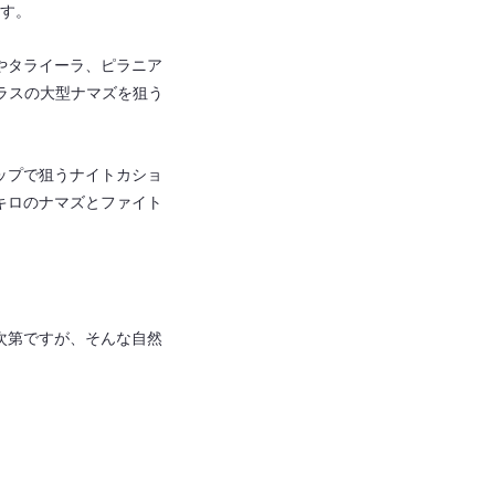
ます。
やタライーラ、ピラニア
ラスの大型ナマズを狙う
。
ップで狙うナイトカショ
キロのナマズとファイト
次第ですが、そんな自然