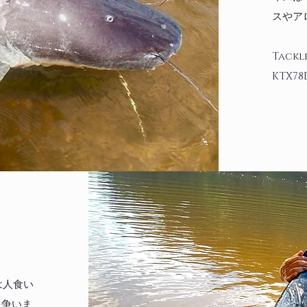
スやア
​Tack
KTX78B
は人食い
を争いま