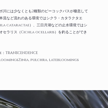
ボ川には少なくとも2種類のピーコックバスが棲息して
本流など流れのある環境ではシクラ・カタラクタエ
chla cataractae）、三日月湖などの止水環境ではシ
セラリス（Cichla ocellaris）を釣ることができ
kle：TRANSCENDENCE
loomingsZinia, pulchra, latebloomings